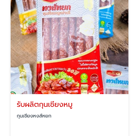
รับผลิตกุนเชียงหมู
กุนเชียงหงส์หยก