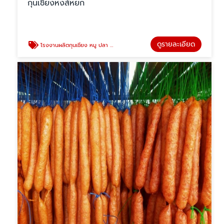
กุนเชียงหงส์หยก
ดูรายละเอียด
โรงงานผลิตกุนเชียง หมู ปลา ไก่