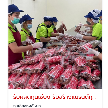
รับผลิตกุนเชียง รับสร้างแบรนด์กุนเชียง
กุนเชียงหงส์หยก